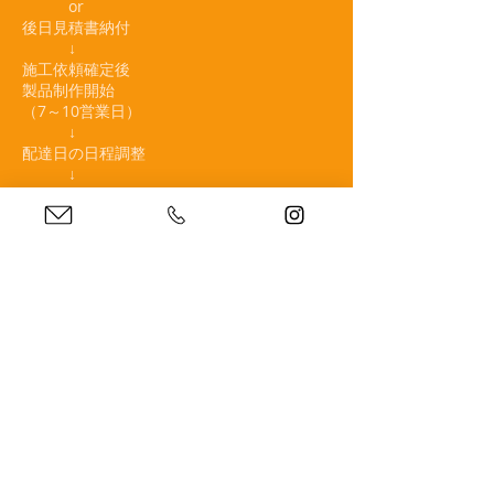
or
後日見積書納付
↓
施工依頼確定後
製品制作開始
（7～10営業日）
↓
配達日の日程調整
↓
配達・取付け工事
↓
請求書の納付
↓
支払い（振込可）
見積もり依頼の方は
下記ボタンより
↓↓必要事項を入力してください↓↓
訪問型サービス