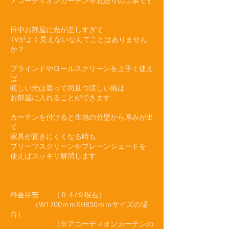
アコーディオンカーテン等窓廻りの工事です
日中お部屋に光が差しすぎて
TVがよく見えないなんてことはありません
か？
ブラインドやロールスクリーンを上手く使え
ば
眩しい光は遮って尚且つ涼しい風は
お部屋に入れることができます
カーテンを付けると生地の分壁から厚みが出
て
家具が置きにくくなる時も
プリーツスクリーンやプレーンシェードを
使えばスッキリ解消します
料金目安 （Ｒ４/９現在）
（W1700ｍｍXH850ｍｍサイズの場
合）
（※アコーディオンカーテンの