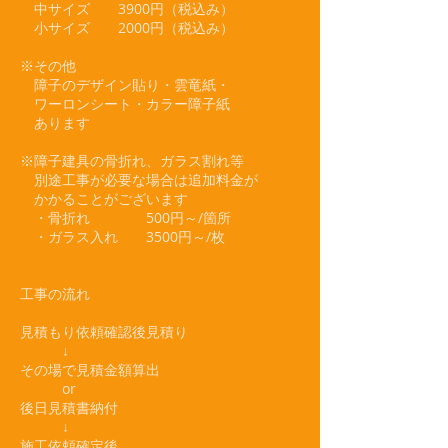
中サイズ 3900円（税込み）
小サイズ 2000円（税込み）
※その他
障子のデザイン貼り・雲竜紙・
ワーロンシート・カラー障子紙
あります
※障子建具の骨折れ、ガラス割れ等
別途工事が必要な場合は追加料金が
かかることがございます
・骨折れ 500円～/箇所
・ガラス入れ 3500円～/枚
工事の流れ
見積もり依頼確認後見積り
↓
その場で見積金額算出
or
後日見積書納付
↓
施工依頼確定後