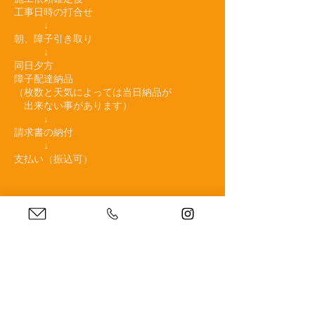
工事日時の打合せ
↓
朝、障子引き取り
↓
同日夕方
障子配達納品
（枚数と天気によっては当日納品が
出来ない事があります）
↓
請求書の納付
↓
支払い（振込可）
見積もり依頼の方は
下記ボタンより
↓↓必要事項を入力してください↓↓
訪問型サービス