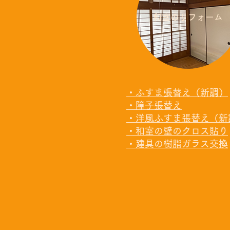
​和室のリフォーム
・ふすま張替え（新調）
・障子張替え
・洋風ふすま張替え（新
・和室の壁のクロス貼り
・建具の樹脂ガラス交換