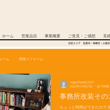
ホーム
営業品目
事業概要
ご意見・ご感想
見
対応エリア 佐賀市・神崎市・小城市
ォーム
和室リフォーム
noguchiya622221
2022年10月27日
読了時間:
事務所改装その
ちょっと時間ができたので 