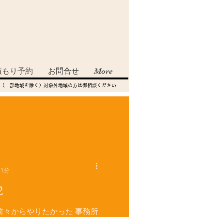
積もり予約
お問合せ
More
（一部地域を除く）対象外地域の方は御相談ください
 1分
2
前々からやりたかった 事務所