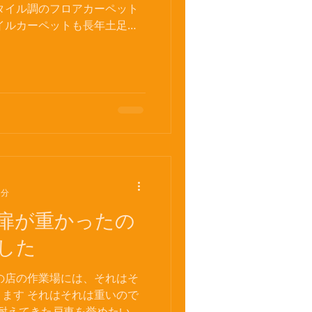
タイル調のフロアカーペット
イルカーペットも長年土足で
も 砂がめり込んで、全然取れ
て 少しコンクリートが痛んで
1分
扉が重かったの
した
の店の作業場には、それはそ
ます それはそれは重いので
に耐えてきた戸車を誉めたいと