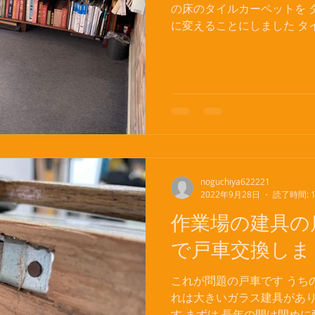
の床のタイルカーペットを 
に変えることにしました タ
使用すると いくら掃除して
なくなります 綺麗に剥がし
いたので...
noguchiya622221
2022年9月28日
読了時間: 
作業場の建具の
で戸車交換しま
これが問題の戸車です うち
れは大きいガラス建具があり
す まずは 長年の開け閉め